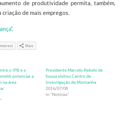
 aumento de produtividade permita, também,
a criação de mais empregos.
ança
‘.
interest
Mais
ntre o IPB e o
Presidente Marcelo Rebelo de
ermitir potenciar a
Sousa visitou Centro de
o na área
Investigação de Montanha
ar
2016/07/08
4
In “Notícias”
”