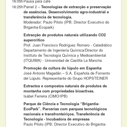
16:05h
Pausa para café
16:25h
Painel 2 –
Tecnologias de extracção e preservação
de essências. Desenvolvimento agro-industrial e
transferência de tecnologia.
Moderador: Paulo Piloto (IPB; Director Executivo do
Brigantia-Ecopark)
Extracção de produtos naturais utilizando CO2
supercrítico
Prof. Juan Francisco Rodríguez Romero - Catedrático
Departamento de Ingeniería Química/Director do
Instituto de Tecnología Química y Medioambiental
(ITQUIMA) - Universidad de Castilla La Mancha
Promoção da cultura do lúpulo em Espanha
José Antonio Magadán – S.A. Española de Fomento
del Lúpulo. Representante do Grupo HOPSTEINER
Extractos e compostos naturais de produtos de
montanha com propriedades bioactivas.
Isabel Ferreira (CIMO/IPB)
Parque de Ciência e Tecnologia “Brigantia-
EcoPark”. Parcerias com parques tecnológicos
nacionais e transfronteiriços. Transferência de
Tecnologia - Incubadora de empresas
Paulo Piloto (IPB; Director Executivo do Brigantia-