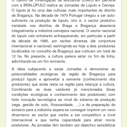
com a BRALÚPULO realiza as Jornadas de Lúpulo e Cerveja.
Contactos
O lúpulo já foi uma das culturas mais importantes do distrito
de Bragança. Na década de 1970 Portugal chegou a ser auto-
suficiente na produção de lúpulo, isto é, o sector produtivo
instalado nos distritos de Braga e Bragança abastecia
integralmente a indústria cervejeira nacional. O sector nacional
do lúpulo veio entretanto enfraquecendo, em particular a partir
da década de 1990, por razões diversas (de conjuntura
internacional e nacional) restringindo-se hoje a dois produtores
localizados no concelho de Bragança que cultivam um total de
12 ha. No presente, a cultura parece estar no fim da linha,
adivinhando-se um fim eminente.
A ideia subjacente a estas Jornadas é demonstrar as
potencialidades ecológicas da região de Bragança para
produzir lúpulo e aproveitar a semente (conhecimento dos
produtores) que ainda resta na região para relançar a cultura.
Combinando as duas variáveis já mencionados (boas
condições ecológicas e conhecimento dos produtores) com
forte inovação tecnológica ao nível do sistema de produção
(rega, gestão do solo, fitossanidade, …) e da preparação do
extracto para a indústria espera-se conseguir imprimir um novo
dinamismo ao sector que venha a ser competitivo a nível
internacional e que tenha capacidade para atrair novos
produtores. As jornadas têm também por objectivo sensibilizar