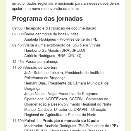
as autoridades regionais e nacionais para a necessidade de se
apoiar uma nova reconversão do sector.
Programa das jornadas
09h00
Recepção e distribuição de documentação
09:30h
Breve cerimónia de boas-vindas
Anabela Rodrigues - Pró-Presidente do IPB
09:45h
Visita a uma exploração de lúpulo em Vinhas
Humberto Sá Morais (BRALÚPULO)
António Rodrigues (BRALÚPULO)
12:45h
Pausa para almoço
14:00h
Sessão de abertura
João Sobrinho Teixeira, Presidente do Instituto
Politécnico de Bragança
Hernâni Dias, Presidente da Câmara Municipal de
Bragança
Jorge Nunes, Vogal Executivo do Programa
Operacional NORTE2020, CCDRN - Comissão de
Coordenação e Desenvolvimento Regional do Norte
Manuel Cardoso, Director da DRAPN – Direcção
Regional de Agricultura e Pescas do Norte
14:30h
Painel 1 –
Produção e mercado do lúpulo
Moderador: Anabela Rodrigues (Pró-Presidente do IPB)
BRALÚPULO - Produtores Lúpulo de Bragança e