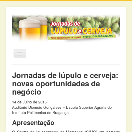
Jornadas de lúpulo e cerveja:
Curso Verão 2015
novas oportunidades de
negócio
Seminário
Jornadas
14 de Julho de 2015
Auditório Dionísio Gonçalves – Escola Superior Agrária do
Workshop
Instituto Politécnico de Bragança
Inscrições
Apresentação
Apoios
O Centro de Investigação de Montanha (CIMO) em parceria