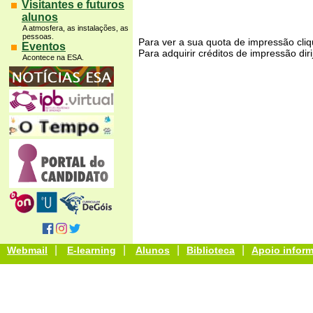
Visitantes e futuros
alunos
A atmosfera, as instalações, as
pessoas.
Para ver a sua quota de impressão cli
Eventos
Para adquirir créditos de impressão dir
Acontece na ESA.
|
|
|
|
Webmail
E-learning
Alunos
Biblioteca
Apoio inform