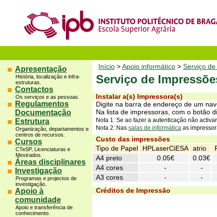
Início
>
Apoio informático
>
Serviço de
Apresentação
Serviço de Impressõe
História, localização e infra-
estruturas.
Contactos
Instalar a(s) Impressora(s)
Os serviços e as pessoas.
Regulamentos
Digite na barra de endereço de um nave
Na lista de impressoras, com o botão dire
Documentação
Estrutura
Nota 1: Se ao fazer a autenticação não activa
Nota 2: Nas
salas de informática
as impressor
Organização, departamentos e
centros de recursos.
Custo das impressões
Cursos
Tipo de Papel
HPLaserCiESA
atrio
CTeSP, Licenciaturas e
Mestrados.
A4 preto
0.05€
0.03€
Áreas disciplinares
A4 cores
-
-
Investigação
A3 cores
-
-
Programas e projectos de
investigação.
Créditos de Impressão
Apoio à
comunidade
Apoio e transferência de
conhecimento.