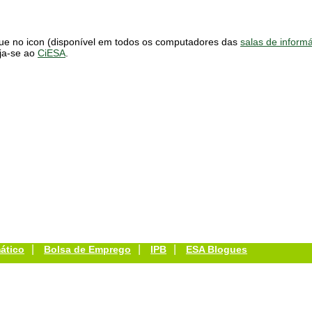
que no icon (disponível em todos os computadores das
salas de informá
ija-se ao
CiESA
.
|
|
|
ático
Bolsa de Emprego
IPB
ESA Blogues