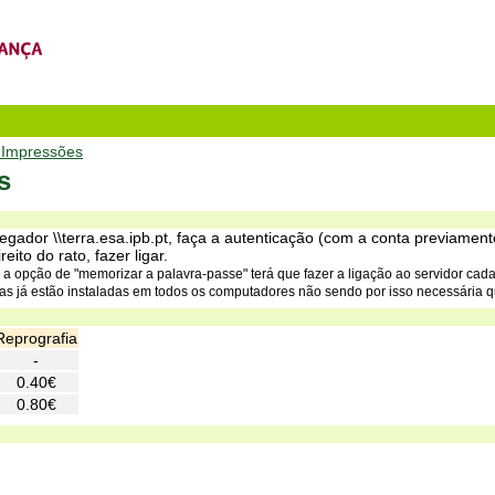
 Impressões
s
gador \\terra.esa.ipb.pt, faça a autenticação (com a conta previamen
ito do rato, fazer ligar.
r a opção de "memorizar a palavra-passe" terá que fazer a ligação ao servidor cada
as já estão instaladas em todos os computadores não sendo por isso necessária q
Reprografia
-
0.40€
0.80€