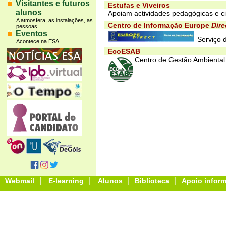
Visitantes e futuros
Estufas e Viveiros
alunos
Apoiam actividades pedagógicas e ci
A atmosfera, as instalações, as
Centro de Informação Europe
Dire
pessoas.
Eventos
Serviço 
Acontece na ESA.
EcoESAB
Centro de Gestão Ambienta
|
|
|
|
Webmail
E-learning
Alunos
Biblioteca
Apoio inform