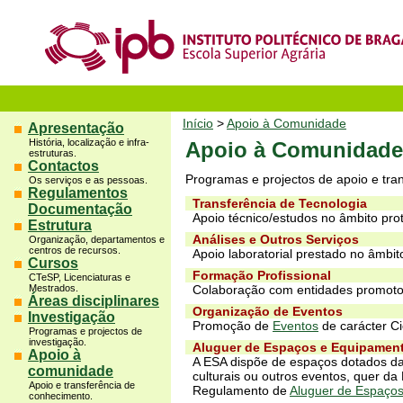
Início
>
Apoio à Comunidade
Apresentação
História, localização e infra-
Apoio à Comunidade
estruturas.
Contactos
Programas e projectos de apoio e tra
Os serviços e as pessoas.
Regulamentos
Transferência de Tecnologia
Documentação
Apoio técnico/estudos no âmbito pro
Estrutura
Análises e Outros Serviços
Organização, departamentos e
centros de recursos.
Apoio laboratorial prestado no âmbit
Cursos
Formação Profissional
CTeSP, Licenciaturas e
Mestrados.
Colaboração com entidades promotor
Áreas disciplinares
Organização de Eventos
Investigação
Promoção de
Eventos
de carácter Cie
Programas e projectos de
investigação.
Aluguer de Espaços e Equipamen
Apoio à
A ESA dispõe de espaços dotados das
comunidade
culturais ou outros eventos, quer da
Apoio e transferência de
Regulamento de
Aluguer de Espaço
conhecimento.