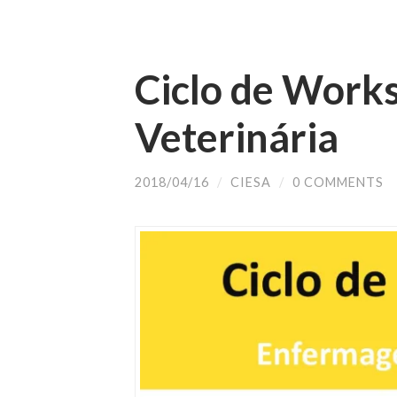
Ciclo de Wor
Veterinária
2018/04/16
/
CIESA
/
0 COMMENTS