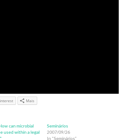
interest
Mais
How can microbial
Seminários
e used within a legal
2007/09/26
"
In “Seminários”