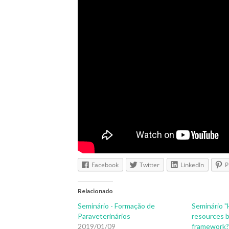
Facebook
Twitter
LinkedIn
P
Relacionado
Seminário - Formação de
Seminário "
Paraveterinários
resources b
2019/01/09
framework?