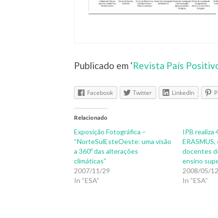
Publicado em ‘
Revista País Positi
Facebook
Twitter
LinkedIn
P
Relacionado
Exposição Fotográfica –
IPB realiza
“NorteSulEsteOeste: uma visão
ERASMUS, 
a 360º das alterações
docentes de
climáticas”
ensino supe
2007/11/29
2008/05/1
In “ESA”
In “ESA”