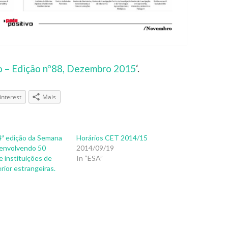
vo – Edição nº88, Dezembro 2015
‘.
interest
Mais
 4ª edição da Semana
Horários CET 2014/15
envolvendo 50
2014/09/19
 instituições de
In “ESA”
rior estrangeiras.
2