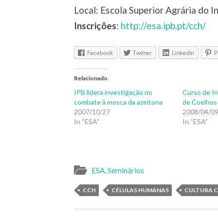
Local: Escola Superior Agrária do I
Inscrições
:
http://esa.ipb.pt/cch/
Facebook
Twitter
LinkedIn
P
Relacionado
IPB lidera investigação no
Curso de In
combate à mosca da azeitona
de Coelhos
2007/10/27
2008/04/0
In “ESA”
In “ESA”
ESA
,
Seminários
CCH
CÉLULAS HUMANAS
CULTURA C