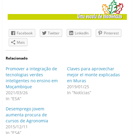
Facebook
Twitter
LinkedIn
Pinterest
Mais
Relacionado
Promover a integração de
Claves para aprovechar
tecnologias verdes
mejor el monte explicadas
inteligentes no ensino em
en Muras
Moçambique
2019/01/25
2021/03/26
In “Notícias”
In “ESA”
Desemprego jovem
aumenta procura de
cursos de Agronomia
2015/12/11
In “ESA”