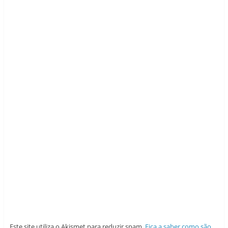
Este site utiliza o Akismet para reduzir spam.
Fica a saber como são