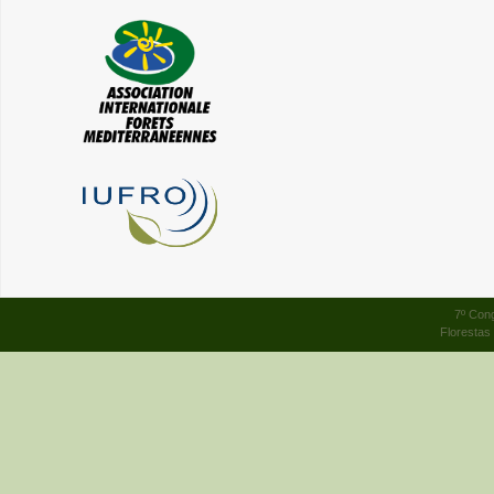
7º Cong
Florestas