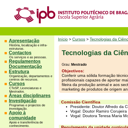
Início
>
Cursos
>
Tecnologias da Ciênc
Apresentação
História, localização e infra-
estruturas.
Tecnologias da Ciên
Contactos
Os serviços e as pessoas.
Regulamentos
Grau:
Mestrado
Documentação
Objectivos:
Estrutura
Conferir uma sólida formação técnic
Organização, departamentos e
centros de recursos.
profissionais capazes de aportar mai
Cursos
fileira da produção animal e aos se
CTeSP, Licenciaturas e
marketing de produtos de origem an
Mestrados.
Áreas disciplinares
Investigação
Comissão Científica
Programas e projectos de
Presidente: Doutor Alfredo da C
investigação.
Vogal: Doutor Ramiro Corujeira
Apoio à
Vogal: Doutora Teresa Maria M
comunidade
Apoio e transferência de
conhecimento.
Regulamento da unidade curricula