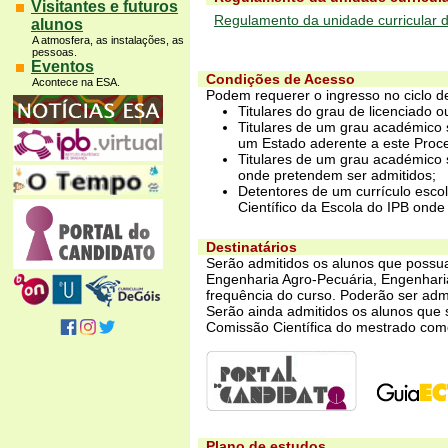
Visitantes e futuros
Regulamento da unidade curricular 
alunos
A atmosfera, as instalações, as
pessoas.
Eventos
Condições de Acesso
Acontece na ESA.
Podem requerer o ingresso no ciclo d
Titulares do grau de licenciado o
Titulares de um grau académico 
um Estado aderente a este Proc
Titulares de um grau académico s
onde pretendem ser admitidos;
Detentores de um currículo escol
Científico da Escola do IPB onde
Destinatários
Serão admitidos os alunos que possua
Engenharia Agro-Pecuária, Engenharia
frequência do curso. Poderão ser adm
Serão ainda admitidos os alunos que s
Comissão Científica do mestrado com
Plano de estudos