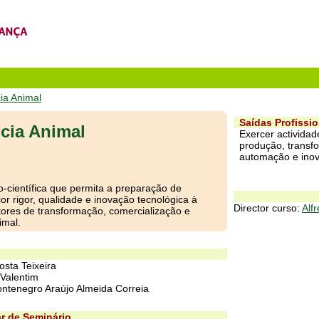
ia Animal
Saídas Profissio
cia Animal
Exercer actividad
produção, transfo
automação e inov
o-científica que permita a preparação de
or rigor, qualidade e inovação tecnológica à
Director curso:
Alf
ctores de transformação, comercialização e
imal.
osta Teixeira
 Valentim
ontenegro Araújo Almeida Correia
r de Seminário