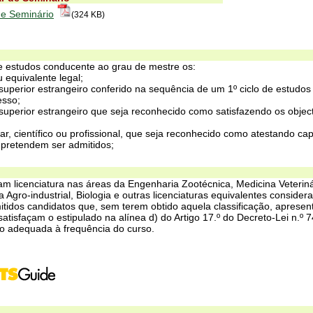
de Seminário
(324 KB)
e estudos conducente ao grau de mestre os:
u equivalente legal;
superior estrangeiro conferido na sequência de um 1º ciclo de estudo
esso;
uperior estrangeiro que seja reconhecido como satisfazendo os object
ar, científico ou profissional, que seja reconhecido como atestando ca
 pretendem ser admitidos;
m licenciatura nas áreas da Engenharia Zootécnica, Medicina Veteriná
 Agro-industrial, Biologia e outras licenciaturas equivalentes consid
itidos candidatos que, sem terem obtido aquela classificação, aprese
atisfaçam o estipulado na alínea d) do Artigo 17.º do Decreto-Lei n.º
o adequada à frequência do curso.