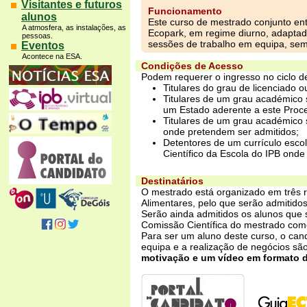
Visitantes e futuros
Funcionamento
alunos
Este curso de mestrado conjunto ent
A atmosfera, as instalações, as
Ecopark, em regime diurno, adaptad
pessoas.
sessões de trabalho em equipa, sem
Eventos
Acontece na ESA.
Condições de Acesso
Podem requerer o ingresso no ciclo d
Titulares do grau de licenciado o
Titulares de um grau académico 
um Estado aderente a este Proc
Titulares de um grau académico s
onde pretendem ser admitidos;
Detentores de um currículo escol
Científico da Escola do IPB onde
Destinatários
O mestrado está organizado em três r
Alimentares, pelo que serão admitido
Serão ainda admitidos os alunos que s
Comissão Científica do mestrado com
Para ser um aluno deste curso, o can
equipa e a realização de negócios sã
motivação e um vídeo em formato d