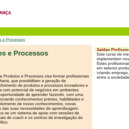
s e Processos
Saídas Profissio
os e Processos
Este curso de mes
implementem nova
Estes profissiona
em setores produ
criando emprego, 
 Produtos e Processos visa formar profissionais
entre a sociedade
aria, que possibilitam a geração de
lvimento de produtos e processos inovadores e
ia com potencial de negócios em ambientes
a oportunidade de aprender fazendo, com uma
imorando conhecimentos prévios, habilidades e
olvimento de novos conhecimentos, novas
mo das suas necessidades de aprendizagem.
ece-se um sistema de apoio com sessões de
ais de coach e os centros de investigação do
fico.