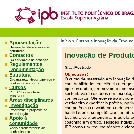
Início
>
Cursos
>
Inovação de Produto
Apresentação
História, localização e infra-
estruturas.
Inovação de Produt
Contactos
Os serviços e as pessoas.
Regulamentos
Grau:
Mestrado
Documentação
Objectivos:
Estrutura
O curso de mestrado em Inovação de
Organização, departamentos e
centros de recursos.
com habilidades em ciência e engenh
Cursos
oportunidades, promovem o desenvo
CTeSP, Licenciaturas e
sustentáveis baseados em tecnolog
Mestrados.
competitivos. Oferece-se ao aluno 
Áreas disciplinares
verdadeira experiência prática, apr
Investigação
competências e validando o desenv
Programas e projectos de
habilidades e competências, ao rit
investigação.
Estimula-se a autonomia, mas ofer
Apoio à
coaching em grupo, sessões individu
comunidade
IPB como um recurso técnico e cientí
Apoio e transferência de
conhecimento.