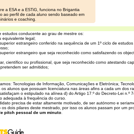
re a ESA e a ESTiG, funciona no Brigantia
o ao perfil de cada aluno sendo baseado em
inários e coaching.
e estudos conducente ao grau de mestre os:
u equivalente legal;
superior estrangeiro conferido na sequência de um 1º ciclo de estudo
esso;
uperior estrangeiro que seja reconhecido como satisfazendo os object
ar, científico ou profissional, que seja reconhecido como atestando ca
 pretendem ser admitidos;
amos: Tecnologias de Informação, Comunicações e Eletrónica; Tecnolo
s os alunos que possuam licenciatura nas áreas afins a cada um dos 
atisfaçam o estipulado na alínea d) do Artigo 17.º do Decreto-Lei n.º
o adequada à frequência do curso.
didato precisa de estar altamente motivado, de ser autónomo e seriam
o os dois pilares deste mestrado, por isso os alunos passam por um 
e pitch pessoal de um minuto
.