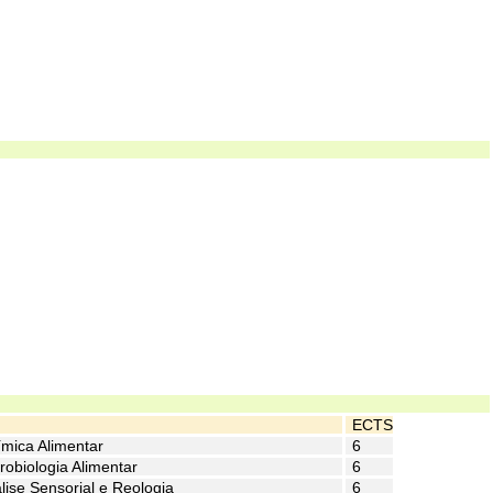
ECTS
ímica Alimentar
6
robiologia Alimentar
6
lise Sensorial e Reologia
6