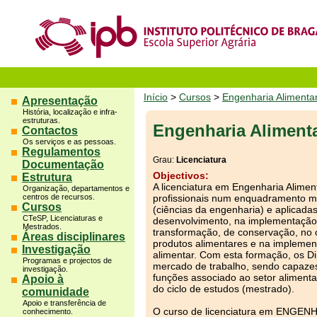
Início
>
Cursos
>
Engenharia Alimenta
Apresentação
História, localização e infra-
estruturas.
Engenharia Aliment
Contactos
Os serviços e as pessoas.
Regulamentos
Grau:
Licenciatura
Documentação
Objectivos:
Estrutura
A licenciatura em Engenharia Alimen
Organização, departamentos e
centros de recursos.
profissionais num enquadramento mu
Cursos
(ciências da engenharia) e aplicada
CTeSP, Licenciaturas e
desenvolvimento, na implementação,
Mestrados.
transformação, de conservação, no c
Áreas disciplinares
produtos alimentares e na impleme
Investigação
alimentar. Com esta formação, os D
Programas e projectos de
mercado de trabalho, sendo capaz
investigação.
funções associado ao setor alimenta
Apoio à
do ciclo de estudos (mestrado).
comunidade
Apoio e transferência de
O curso de licenciatura em ENGENH
conhecimento.