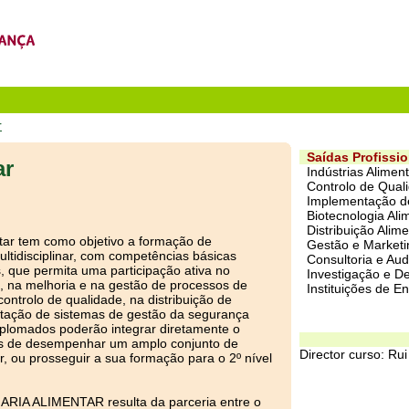
r
Saídas Profissio
ar
Indústrias Alime
Controlo de Quali
Implementação de
Biotecnologia Ali
Distribuição Alim
tar tem como objetivo a formação de
Gestão e Marketi
ltidisciplinar, com competências básicas
Consultoria e Audi
s, que permita uma participação ativa no
Investigação e D
 na melhoria e na gestão de processos de
Instituições de E
ontrolo de qualidade, na distribuição de
ntação de sistemas de gestão da segurança
iplomados poderão integrar diretamente o
es de desempenhar um amplo conjunto de
Director curso: Ru
r, ou prosseguir a sua formação para o 2º nível
ARIA ALIMENTAR resulta da parceria entre o