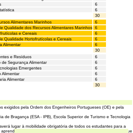
s
6
atística
6
30
ursos Alimentares Marinhos
6
 de Qualidade dos Recursos Alimentares Marinhos
6
frutícolas e Cereais
6
de Qualidade Hortofrutícolas e Cereais
6
a Alimentar
6
30
entes e Resíduos
6
 de Segurança Alimentar
6
cnologias Emergentes
6
o Alimentar
6
ria Alimentar
6
30
ros exigidos pela Ordem dos Engenheiros Portugueses (OE) e pela
 de Bragança (ESA - IPB), Escola Superior de Turismo e Tecnologia
averá lugar à mobilidade obrigatória de todos os estudantes para a
 aprendizagem, beneficiando da excelência de cada instituição no que