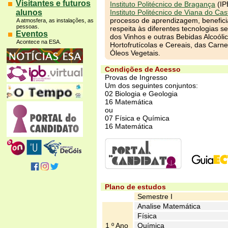
Visitantes e futuros
Instituto Politécnico de Bragança
(IP
alunos
Instituto Politécnico de Viana do Cas
processo de aprendizagem, beneficia
A atmosfera, as instalações, as
pessoas.
respeita às diferentes tecnologias se
Eventos
dos Vinhos e outras Bebidas Alcoóli
Acontece na ESA.
Hortofrutícolas e Cereais, das Carn
Óleos Vegetais.
Condições de Acesso
Provas de Ingresso
Um dos seguintes conjuntos:
02 Biologia e Geologia
16 Matemática
ou
07 Física e Química
16 Matemática
Plano de estudos
Semestre I
Analise Matemática
Física
1 º Ano
Química