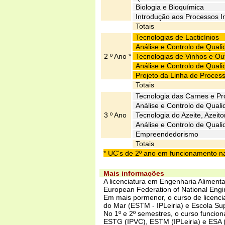
Biologia e Bioquímica
Introdução aos Processos In
Totais
Tecnologias de Lacticínios
Análise e Controlo de Quali
2 º Ano *
Tecnologias de Vinhos e Out
Análise e Controlo de Quali
Projeto da Linha de Proces
Totais
Tecnologia das Carnes e P
Análise e Controlo de Qual
3 º Ano
Tecnologia do Azeite, Azeit
Análise e Controlo de Quali
Empreendedorismo
Totais
* UC's de 2º ano em funcionamento nas
Mais informações
A licenciatura em Engenharia Aliment
European Federation of National Engi
Em mais pormenor, o curso de licenc
do Mar (ESTM - IPLeiria) e Escola Su
No 1º e 2º semestres, o curso funcion
ESTG (IPVC), ESTM (IPLeiria) e ESA (