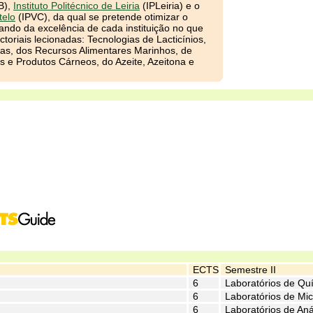
B),
Instituto Politécnico de Leiria
(IPLeiria) e o
telo
(IPVC), da qual se pretende otimizar o
ndo da excelência de cada instituição no que
ctoriais lecionadas: Tecnologias de Lacticínios,
cas, dos Recursos Alimentares Marinhos, de
es e Produtos Cárneos, do Azeite, Azeitona e
ECTS
Semestre II
6
Laboratórios de Qu
6
Laboratórios de Mic
6
Laboratórios de Aná