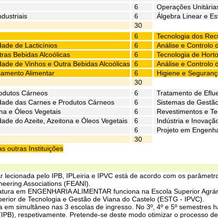
6
Operações Unitária
dustriais
6
Álgebra Linear e Est
30
6
Tecnologia dos Rec
dade de Lacticínios
6
Análise e Controlo
ras Bebidas Alcoólicas
6
Tecnologia de Horto
dade de Vinhos e Outra Bebidas Alcoólicas
6
Análise e Controlo 
samento Alimentar
6
Higiene e Seguranç
30
rodutos Cárneos
6
Tratamento de Eflu
idade das Carnes e Produtos Cárneos
6
Sistemas de Gestão
ona e Óleos Vegetais
6
Revestimentos e Te
dade do Azeite, Azeitona e Óleos Vegetais
6
Indústria e Inovaçã
6
Projeto em Engenha
30
 outras Instituições
ar lecionada pelo IPB, IPLeiria e IPVC está de acordo com os parâmet
neering Associations (FEANI).
iatura em ENGENHARIA ALIMENTAR funciona na Escola Superior Agrária
perior de Tecnologia e Gestão de Viana do Castelo (ESTG - IPVC).
a em simultâneo nas 3 escolas de ingresso. No 3º, 4º e 5º semestres h
IPB), respetivamente. Pretende-se deste modo otimizar o processo de