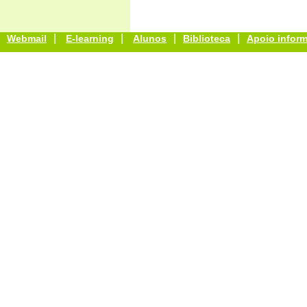
|
|
|
|
Webmail
E-learning
Alunos
Biblioteca
Apoio inform