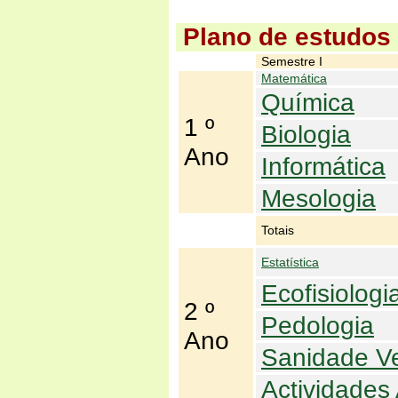
Plano de estudos
Semestre I
Matemática
Química
1 º
Biologia
Ano
Informática
Mesologia
Totais
Estatística
Ecofisiologi
2 º
Pedologia
Ano
Sanidade Ve
Actividades 