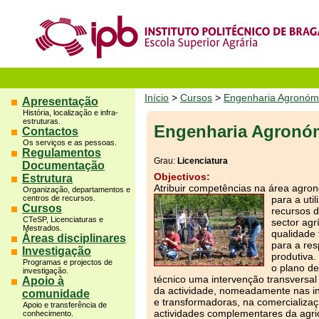
Início
>
Cursos
>
Engenharia Agronóm
Apresentação
História, localização e infra-
estruturas.
Engenharia Agronó
Contactos
Os serviços e as pessoas.
Regulamentos
Grau:
Licenciatura
Documentação
Objectivos:
Estrutura
Atribuir competências na área agro
Organização, departamentos e
centros de recursos.
para a uti
Cursos
recursos 
CTeSP, Licenciaturas e
sector agr
Mestrados.
qualidade 
Áreas disciplinares
para a resp
Investigação
produtiva.
Programas e projectos de
o plano de
investigação.
técnico uma intervenção transversal 
Apoio à
da actividade, nomeadamente nas in
comunidade
e transformadoras, na comercializa
Apoio e transferência de
actividades complementares da agric
conhecimento.