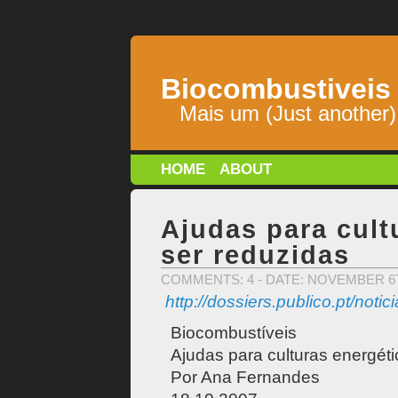
Biocombustiveis
Mais um (Just another)
HOME
ABOUT
Ajudas para cult
ser reduzidas
COMMENTS: 4
- DATE: NOVEMBER 6T
http://dossiers.publico.pt/no
Biocombustíveis
Ajudas para culturas energét
Por Ana Fernandes