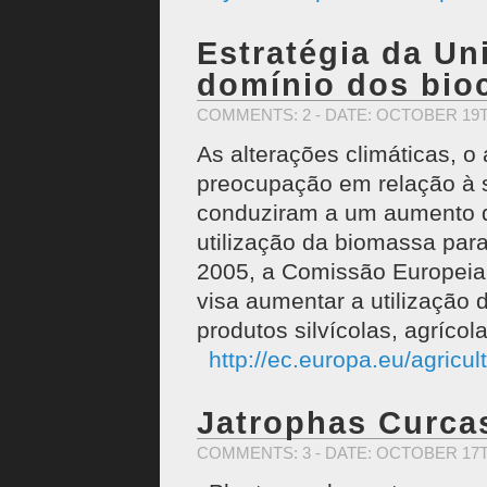
Estratégia da Un
domínio dos bio
COMMENTS: 2
- DATE: OCTOBER 19T
As alterações climáticas, o
preocupação em relação à s
conduziram a um aumento do
utilização da biomassa par
2005, a Comissão Europei
visa aumentar a utilização 
produtos silvícolas, agrícol
http://ec.europa.eu/agric
Jatrophas Curca
COMMENTS: 3
- DATE: OCTOBER 17T