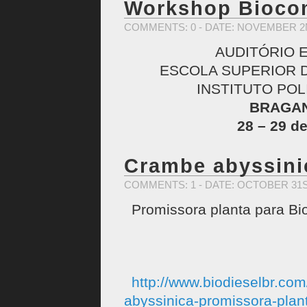
Workshop Bioco
COMMENTS: 0
- DATE: NOVEMBER 2N
AUDITÓRIO E
ESCOLA SUPERIOR 
INSTITUTO PO
BRAGA
28 – 29 d
Crambe abyssini
COMMENTS: 1
- DATE: OCTOBER 31S
Promissora planta para Bi
http://www.biodieselbr.co
abyssinica-promissora-plant