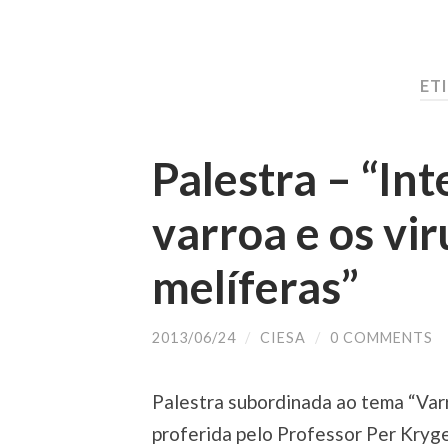
ET
Palestra – “Int
varroa e os vi
melíferas”
2013/06/24
/
CIESA
/
0 COMMENTS
Palestra subordinada ao tema “Varr
proferida pelo Professor Per Kryge