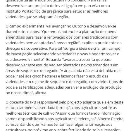
qualidade da amêndoa produzida no concelho. Para tal vai
desenvolver um projecto de investigação em parceria com o
Instituto Politécnico de Bragança para estudar as melhores
variedades que se adaptam à região.
O campo experimental vai avançar no Outono e desenvolver-se
durante cinco anos. “Queremos potenciar a plantação de novos
amendoais para fazer a renovação dos pomares tradicionais com
variedades bem adaptadas à nossa região”, explica o presidente da
direcção da cooperativa. Para tal “surgiu a ideia de criar um campo
de investigação selecionando variedades novas e podermos ver o
seu desenvolvimento”. Eduardo Tavares acrescenta que para
desenvolver este estudo vão ser plantados novos amendoais em
áreas de sequeiro e de regadio.“A área ainda não está definida mas
pode ir até aos cinco hectares e fazemos fazer o estudo das
variedades em regime de sequeiro e de regadio, com vários tipos de
poda e as fertilizações adequadas para ver a evolução da produção
no nosso clima”, afirma.
O docente do IPB responsável pelo projecto adianta que além deste
estudo também vai ser dada formação aos agricultores sobre as
melhores técnicas de cultivo.“Assim que formos tendo informação
vamos disponibilizando aos agricultores”, refere José Alberto Pereira,
acrescentando que “vamos tentar fazer alguma formação aos
agricultores, no próximo ano, sobre fertilidade do solo e irrigação”.