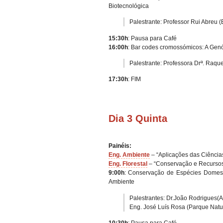
Biotecnológica
Palestrante: Professor Rui Abreu 
15:30h
: Pausa para Café
16:00h
: Bar codes cromossómicos: A Genó
Palestrante: Professora Drª. Raq
17:30h
: FIM
Dia 3 Quinta
Painéis:
Eng. Ambiente
– “Aplicações das Ciência
Eng. Florestal
– “Conservação e Recursos 
9:00h
: Conservação de Espécies Domes
Ambiente
Palestrantes: Dr.João Rodrigues
Eng. José Luís Rosa (Parque Natu
10:30h
: Pausa para Café