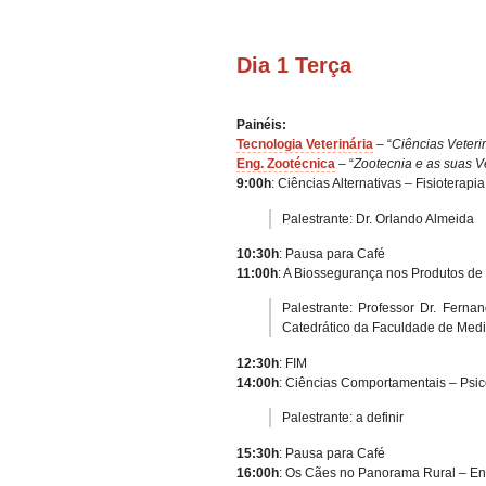
Dia 1 Terça
Painéis:
Tecnologia Veterinária
– “
Ciências Veteri
Eng. Zootécnica
– “
Zootecnia e as suas V
9:00h
: Ciências Alternativas – Fisioterapia
Palestrante: Dr. Orlando Almeida
10:30h
: Pausa para Café
11:00h
: A Biossegurança nos Produtos de
Palestrante: Professor Dr. Fernan
Catedrático da Faculdade de Medic
12:30h
: FIM
14:00h
: Ciências Comportamentais – Psico
Palestrante: a definir
15:30h
: Pausa para Café
16:00h
: Os Cães no Panorama Rural – En