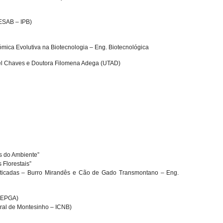
(ESAB – IPB)
mica Evolutiva na Biotecnologia – Eng. Biotecnológica
uel Chaves e Doutora Filomena Adega (UTAD)
s do Ambiente”
Florestais”
ticadas – Burro Mirandês e Cão de Gado Transmontano – Eng.
(AEPGA)
ral de Montesinho – ICNB)