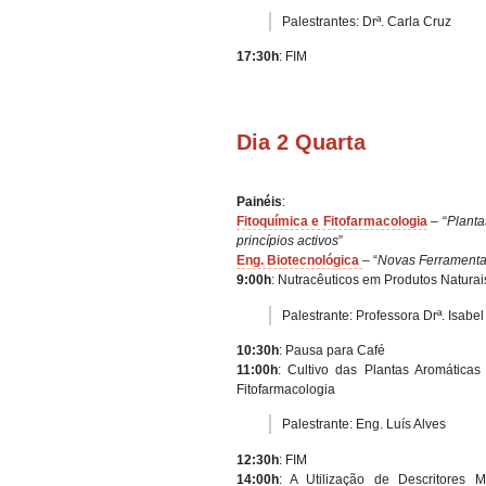
Palestrantes: Drª. Carla Cruz
17:30h
: FIM
Dia 2 Quarta
Painéis
:
Fitoquímica e Fitofarmacologia
– “
Planta
princípios activos
”
Eng. Biotecnológica
– “
Novas Ferramenta
9:00h
: Nutracêuticos em Produtos Naturais
Palestrante: Professora Drª. Isabe
10:30h
: Pausa para Café
11:00h
: Cultivo das Plantas Aromática
Fitofarmacologia
Palestrante: Eng. Luís Alves
12:30h
: FIM
14:00h
: A Utilização de Descritores 