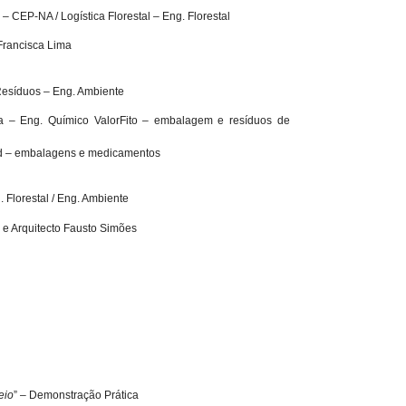
 – CEP-NA / Logística Florestal – Eng. Florestal
 Francisca Lima
Resíduos – Eng. Ambiente
ta – Eng. Químico ValorFito – embalagem e resíduos de
ed – embalagens e medicamentos
 Florestal / Eng. Ambiente
s e Arquitecto Fausto Simões
eio
” – Demonstração Prática