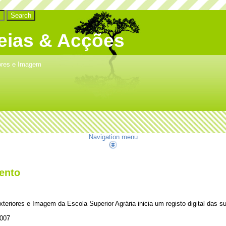
eias & Acções
ores e Imagem
Navigation menu
ento
eriores e Imagem da Escola Superior Agrária inicia um registo digital das s
2007