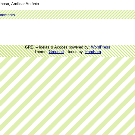
lhosa, Amílcar António
omments
GREi – Ideias & Acções powered by:
WordPress
Theme:
Greenhill
- Icons by:
FamFam