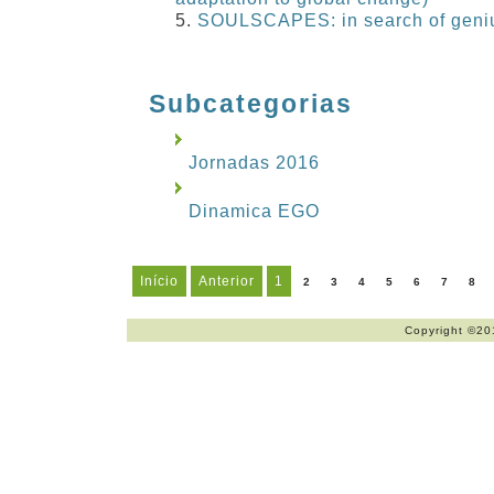
SOULSCAPES: in search of geniu
Subcategorias
Jornadas 2016
Dinamica EGO
Início
Anterior
1
2
3
4
5
6
7
8
Copyright ©20